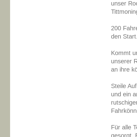
unser Ro
Tittmonin
200 Fahr
den Start
Kommt un
unserer R
an ihre k
Steile Au
und ein 
rutschige
Fahrkön
Für alle 
gesorgt.