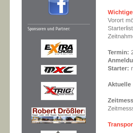
Wichtige
Vorort mö
Starterli
Sponsoren und Partner:
Zeitnahme
Termin:
2
Anmeldu
Starter:
m
Aktuelle 
Zeitmes
Zeitmess
Transpo